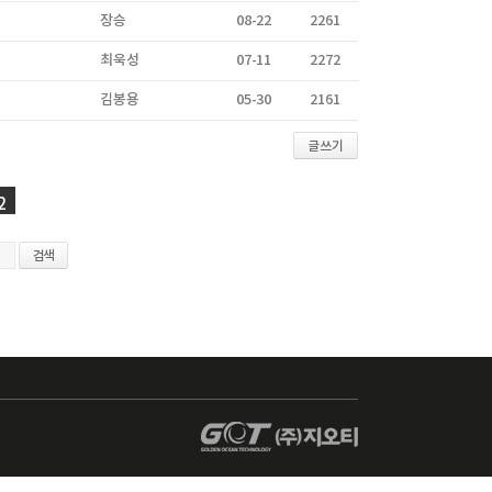
장승
08-22
2261
최욱성
07-11
2272
김봉용
05-30
2161
글쓰기
2