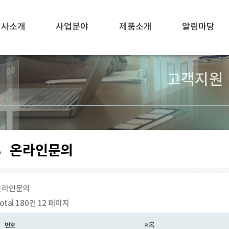
회사소개
사업분야
제품소개
알림마당
고객지원
온라인문의
온라인문의
otal 180건
12 페이지
번호
제목