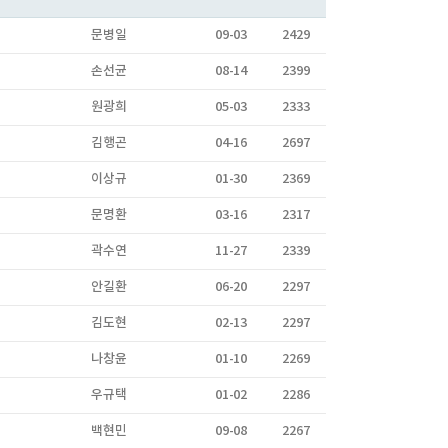
문병일
09-03
2429
손선균
08-14
2399
원광희
05-03
2333
김행곤
04-16
2697
이상규
01-30
2369
문명환
03-16
2317
곽수연
11-27
2339
안길환
06-20
2297
김도현
02-13
2297
나창윤
01-10
2269
우규택
01-02
2286
백현민
09-08
2267