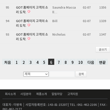
95
GOT 홈페이지 고객의 소
Saundra Macca
02-07
1356
리 도착.
ll…
94
GOT 홈페이지 고객의 소
Bill
02-07
1339
리 도착.
93
GOT 홈페이지 고객의 소
Nicholas
02-07
1347
리 도착.
글쓰기
처음
1
2
3
4
5
6
7
8
9
10
다음
맨끝
회사소개
사업분야
제품소개
알림마당
고객지원
대표자 : 이병욱 │ 사업자등록번호 : 143-81-15207 | TEL : 061-462-2166 │ FAX :
061-462-2177