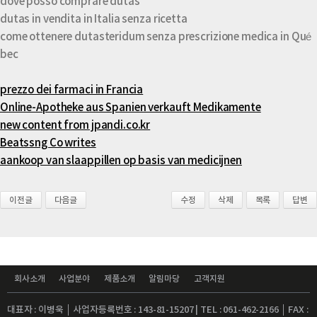
dove posso comprare dutas
dutas in vendita in Italia senza ricetta
come ottenere dutasteridum senza prescrizione medica in Qué
bec
prezzo dei farmaci in Francia
Online-Apotheke aus Spanien verkauft Medikamente
new content from jpandi.co.kr
Beatssng Co writes
aankoop van slaappillen op basis van medicijnen
이전글
다음글
수정
삭제
목록
답변
회사소개
사업분야
제품소개
알림마당
고객지원
대표자 : 이병욱 │ 사업자등록번호 : 143-81-15207 | TEL : 061-462-2166 │ FAX :