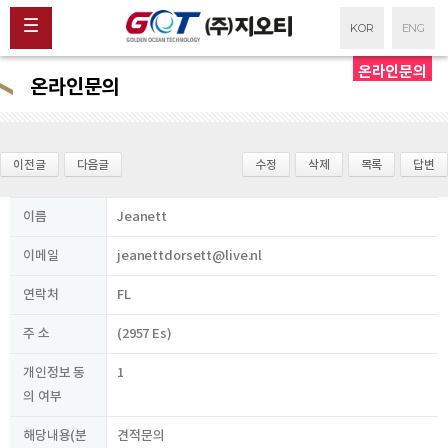
KOR
ENG
온라인문의
온라인문의
이전글
다음글
수정
삭제
목록
답변
이름
Jeanett
이메일
jeanettdorsett@live.nl
연락처
FL
주 소
(2957 Es)
개인정보 동
1
의 여부
해당내용(분
견적문의