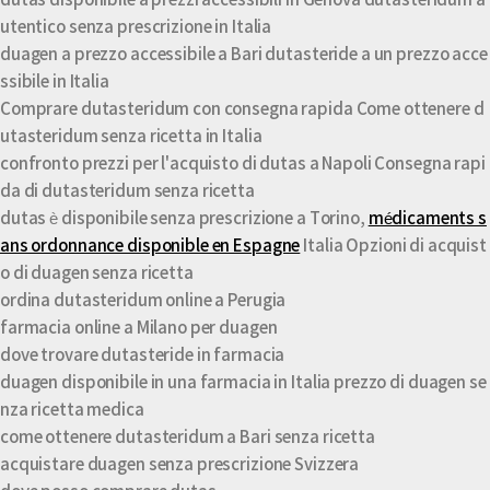
dutas disponibile a prezzi accessibili in Genova dutasteridum a
utentico senza prescrizione in Italia
duagen a prezzo accessibile a Bari dutasteride a un prezzo acce
ssibile in Italia
Comprare dutasteridum con consegna rapida Come ottenere d
utasteridum senza ricetta in Italia
confronto prezzi per l'acquisto di dutas a Napoli Consegna rapi
da di dutasteridum senza ricetta
dutas è disponibile senza prescrizione a Torino,
médicaments s
ans ordonnance disponible en Espagne
Italia Opzioni di acquist
o di duagen senza ricetta
ordina dutasteridum online a Perugia
farmacia online a Milano per duagen
dove trovare dutasteride in farmacia
duagen disponibile in una farmacia in Italia prezzo di duagen se
nza ricetta medica
come ottenere dutasteridum a Bari senza ricetta
acquistare duagen senza prescrizione Svizzera