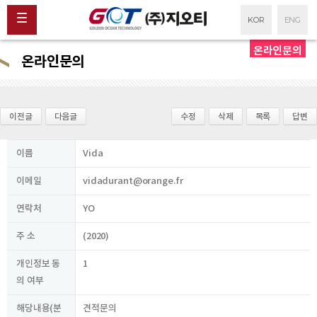
KOR
ENG
온라인문의
온라인문의
이전글
다음글
수정
삭제
목록
답변
이름
Vida
이메일
vidadurant@orange.fr
연락처
YO
주 소
(2020)
개인정보 동
1
의 여부
해당내용(분
견적문의