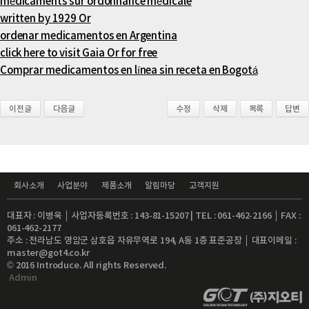
médicaments sur ordonnance médicale
written by 1929 Or
ordenar medicamentos en Argentina
click here to visit Gaia Or for free
Comprar medicamentos en línea sin receta en Bogotá
이전글
다음글
수정
삭제
목록
답변
회사소개
사업분야
제품소개
알림마당
고객지원
대표자 : 이병욱 │ 사업자등록번호 : 143-81-15207 | TEL : 061-462-2166 │ FAX :
061-462-2177
주소 : 전라남도 영암군 삼호읍 자유무역로 194, A동 1층 표준공장 │ 대표이메일 :
master@got4.co.kr
© 2016 Introduce. All rights Reserved.
Admin