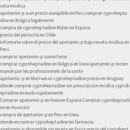
ceta médica
apetamin-p a un precio asequible en Perú comprar cyprohepta
dine en Bélgica legalmente
compra de cyproheptadine Mylan en España
precio del periactin en Chile
infórmate sobre el precio del apetamin-p bajo receta médica en
Perú
comprar apetamin-p somníferos
comprar cyproheptadine en Bélgica en línea apetamin-p recom
mandé par les professionnels de la santé
apetamin-p en Marruecos cyproheptadine precio en Uruguay
donde comprar cyproheptadine sin prescripción médica cyproh
eptadine enviado rápidamente
Comprar apetamin-p en línea en España Comprar cyproheptadi
ne en Asunción
compra de apetamin-p en Perú en línea
donde encontrar cyproheptadine en farmacia
apetamin-p disponible sin receta en Suiza precio del cyprohept